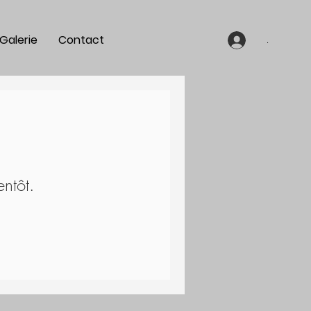
Galerie
Contact
.
entôt.